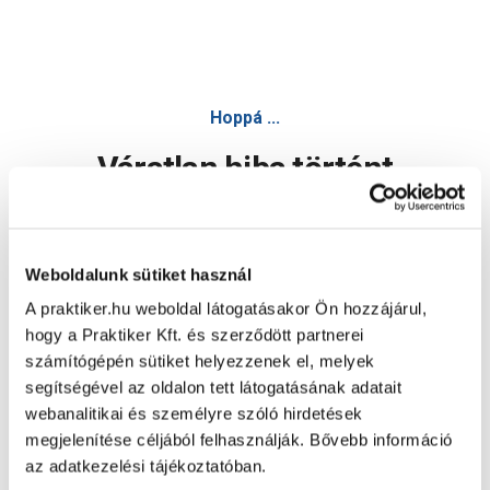
Kaspó kerámia 11cm vanília-krém (950) - Virágcserép
Hoppá ...
Váratlan hiba történt
Dolgozunk a hiba javításán. Egy kis türelmet kérünk.
Weboldalunk sütiket használ
A praktiker.hu weboldal látogatásakor Ön hozzájárul,
Oldal újratöltése
hogy a Praktiker Kft. és szerződött partnerei
számítógépén sütiket helyezzenek el, melyek
segítségével az oldalon tett látogatásának adatait
webanalitikai és személyre szóló hirdetések
megjelenítése céljából felhasználják. Bővebb információ
az adatkezelési tájékoztatóban.