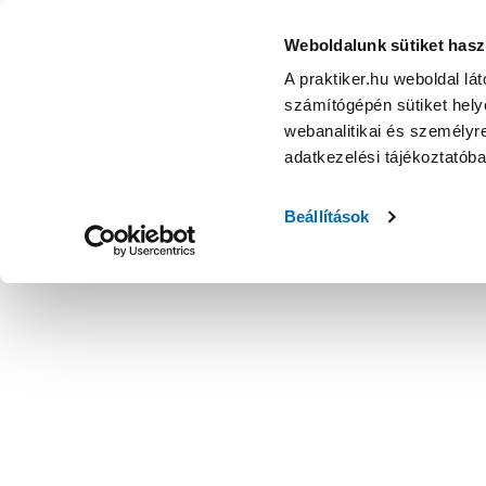
Weboldalunk sütiket hasz
A praktiker.hu weboldal lá
számítógépén sütiket helye
webanalitikai és személyre
adatkezelési tájékoztatób
Beállítások