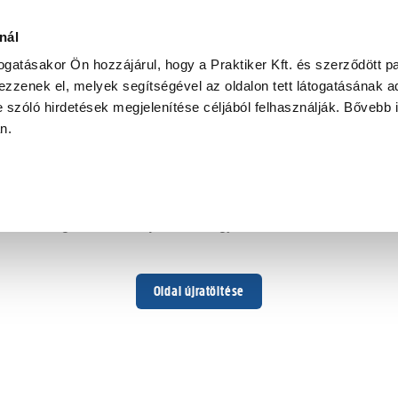
nál
togatásakor Ön hozzájárul, hogy a Praktiker Kft. és szerződött pa
zzenek el, melyek segítségével az oldalon tett látogatásának ad
 szóló hirdetések megjelenítése céljából felhasználják. Bővebb 
Hoppá ...
an.
Váratlan hiba történt
Dolgozunk a hiba javításán. Egy kis türelmet kérünk.
Oldal újratöltése