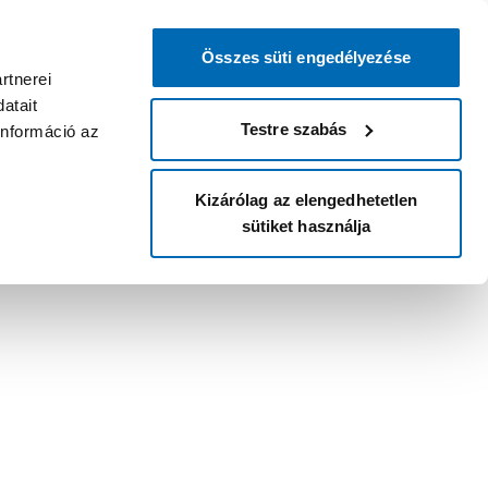
Összes süti engedélyezése
rtnerei
atait
Testre szabás
információ az
Kizárólag az elengedhetetlen
sütiket használja