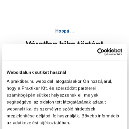
Hoppá ...
Váratlan hiba történt
Dolgozunk a hiba javításán. Egy kis türelmet kérünk.
Weboldalunk sütiket használ
A praktiker.hu weboldal látogatásakor Ön hozzájárul,
Oldal újratöltése
hogy a Praktiker Kft. és szerződött partnerei
számítógépén sütiket helyezzenek el, melyek
segítségével az oldalon tett látogatásának adatait
webanalitikai és személyre szóló hirdetések
megjelenítése céljából felhasználják. Bővebb információ
az adatkezelési tájékoztatóban.