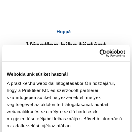
Hoppá ...
Váratlan hiba történt
Dolgozunk a hiba javításán. Egy kis türelmet kérünk.
Weboldalunk sütiket használ
A praktiker.hu weboldal látogatásakor Ön hozzájárul,
Oldal újratöltése
hogy a Praktiker Kft. és szerződött partnerei
számítógépén sütiket helyezzenek el, melyek
segítségével az oldalon tett látogatásának adatait
webanalitikai és személyre szóló hirdetések
megjelenítése céljából felhasználják. Bővebb információ
az adatkezelési tájékoztatóban.