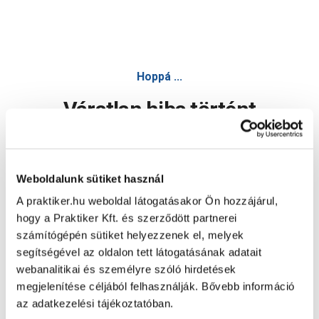
Hoppá ...
Váratlan hiba történt
Dolgozunk a hiba javításán. Egy kis türelmet kérünk.
Weboldalunk sütiket használ
A praktiker.hu weboldal látogatásakor Ön hozzájárul,
Oldal újratöltése
hogy a Praktiker Kft. és szerződött partnerei
számítógépén sütiket helyezzenek el, melyek
segítségével az oldalon tett látogatásának adatait
webanalitikai és személyre szóló hirdetések
megjelenítése céljából felhasználják. Bővebb információ
az adatkezelési tájékoztatóban.