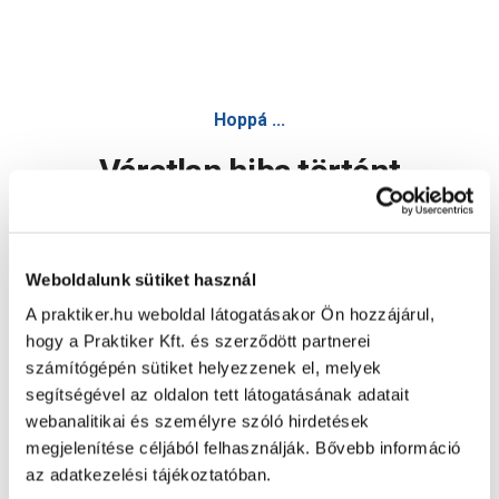
Hoppá ...
Váratlan hiba történt
Dolgozunk a hiba javításán. Egy kis türelmet kérünk.
Weboldalunk sütiket használ
A praktiker.hu weboldal látogatásakor Ön hozzájárul,
Oldal újratöltése
hogy a Praktiker Kft. és szerződött partnerei
számítógépén sütiket helyezzenek el, melyek
segítségével az oldalon tett látogatásának adatait
webanalitikai és személyre szóló hirdetések
megjelenítése céljából felhasználják. Bővebb információ
az adatkezelési tájékoztatóban.