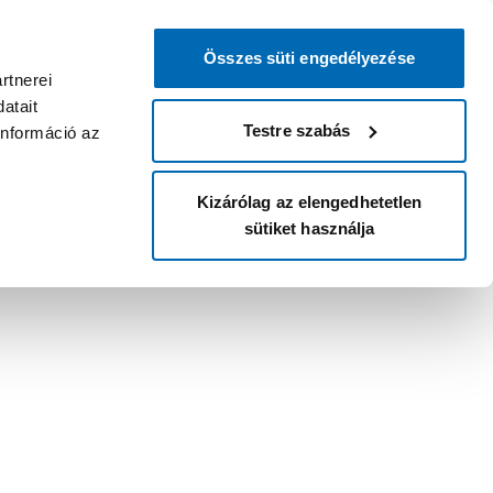
Összes süti engedélyezése
rtnerei
atait
Testre szabás
információ az
Kizárólag az elengedhetetlen
sütiket használja