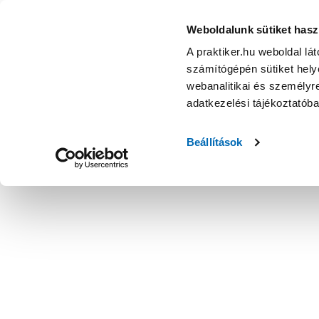
Weboldalunk sütiket hasz
A praktiker.hu weboldal lá
számítógépén sütiket helye
webanalitikai és személyre
adatkezelési tájékoztatób
Beállítások