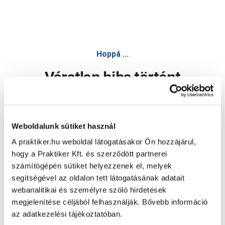
Hoppá ...
Váratlan hiba történt
Dolgozunk a hiba javításán. Egy kis türelmet kérünk.
Weboldalunk sütiket használ
A praktiker.hu weboldal látogatásakor Ön hozzájárul,
Oldal újratöltése
hogy a Praktiker Kft. és szerződött partnerei
számítógépén sütiket helyezzenek el, melyek
segítségével az oldalon tett látogatásának adatait
webanalitikai és személyre szóló hirdetések
megjelenítése céljából felhasználják. Bővebb információ
az adatkezelési tájékoztatóban.