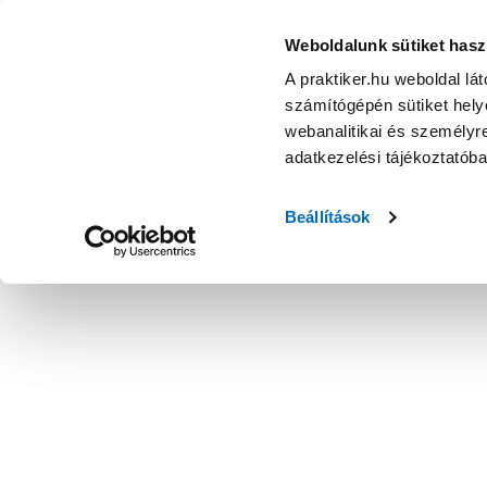
Weboldalunk sütiket hasz
A praktiker.hu weboldal lá
számítógépén sütiket helye
webanalitikai és személyre
adatkezelési tájékoztatób
Beállítások