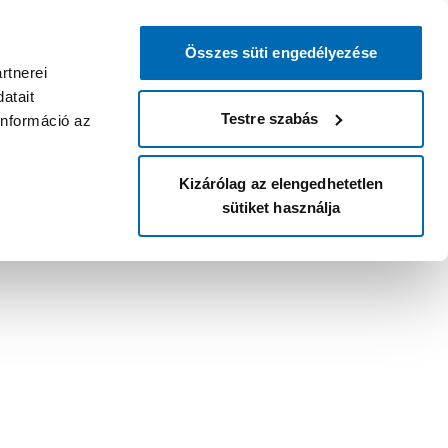
Összes süti engedélyezése
rtnerei
atait
Testre szabás
információ az
Kizárólag az elengedhetetlen
sütiket használja