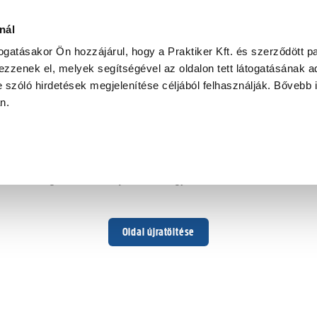
nál
togatásakor Ön hozzájárul, hogy a Praktiker Kft. és szerződött pa
zzenek el, melyek segítségével az oldalon tett látogatásának ad
 szóló hirdetések megjelenítése céljából felhasználják. Bővebb 
Hoppá ...
an.
Váratlan hiba történt
Dolgozunk a hiba javításán. Egy kis türelmet kérünk.
Oldal újratöltése