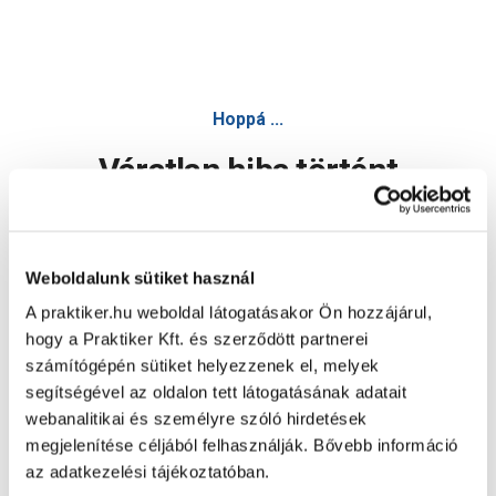
Hoppá ...
Váratlan hiba történt
Dolgozunk a hiba javításán. Egy kis türelmet kérünk.
Weboldalunk sütiket használ
A praktiker.hu weboldal látogatásakor Ön hozzájárul,
Oldal újratöltése
hogy a Praktiker Kft. és szerződött partnerei
számítógépén sütiket helyezzenek el, melyek
segítségével az oldalon tett látogatásának adatait
webanalitikai és személyre szóló hirdetések
megjelenítése céljából felhasználják. Bővebb információ
az adatkezelési tájékoztatóban.