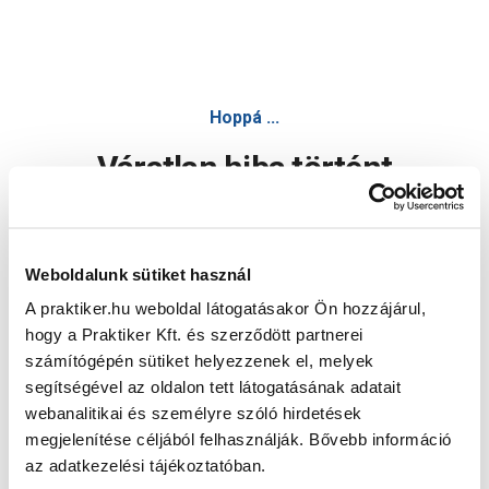
Hoppá ...
Váratlan hiba történt
Dolgozunk a hiba javításán. Egy kis türelmet kérünk.
Weboldalunk sütiket használ
A praktiker.hu weboldal látogatásakor Ön hozzájárul,
Oldal újratöltése
hogy a Praktiker Kft. és szerződött partnerei
számítógépén sütiket helyezzenek el, melyek
segítségével az oldalon tett látogatásának adatait
webanalitikai és személyre szóló hirdetések
megjelenítése céljából felhasználják. Bővebb információ
az adatkezelési tájékoztatóban.