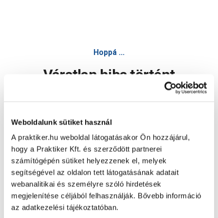
Hoppá ...
Váratlan hiba történt
Dolgozunk a hiba javításán. Egy kis türelmet kérünk.
Weboldalunk sütiket használ
A praktiker.hu weboldal látogatásakor Ön hozzájárul,
Oldal újratöltése
hogy a Praktiker Kft. és szerződött partnerei
számítógépén sütiket helyezzenek el, melyek
segítségével az oldalon tett látogatásának adatait
webanalitikai és személyre szóló hirdetések
megjelenítése céljából felhasználják. Bővebb információ
az adatkezelési tájékoztatóban.