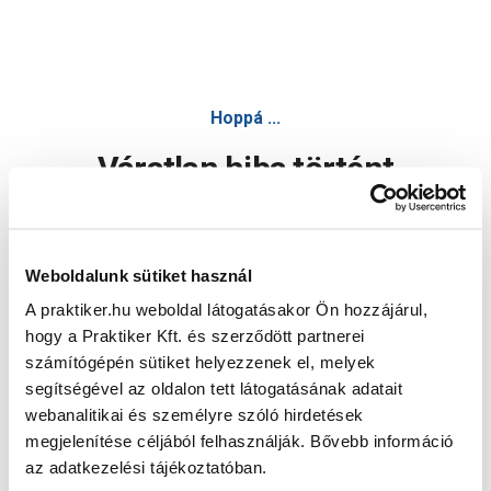
Hoppá ...
Váratlan hiba történt
Dolgozunk a hiba javításán. Egy kis türelmet kérünk.
Weboldalunk sütiket használ
A praktiker.hu weboldal látogatásakor Ön hozzájárul,
Oldal újratöltése
hogy a Praktiker Kft. és szerződött partnerei
számítógépén sütiket helyezzenek el, melyek
segítségével az oldalon tett látogatásának adatait
webanalitikai és személyre szóló hirdetések
megjelenítése céljából felhasználják. Bővebb információ
az adatkezelési tájékoztatóban.