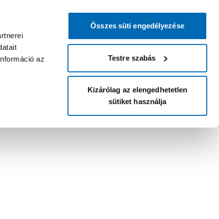
Összes süti engedélyezése
rtnerei
atait
Testre szabás
információ az
Kizárólag az elengedhetetlen
sütiket használja