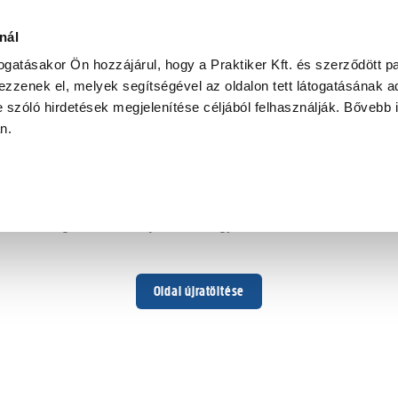
nál
togatásakor Ön hozzájárul, hogy a Praktiker Kft. és szerződött pa
zzenek el, melyek segítségével az oldalon tett látogatásának ad
 szóló hirdetések megjelenítése céljából felhasználják. Bővebb 
Hoppá ...
an.
Váratlan hiba történt
Dolgozunk a hiba javításán. Egy kis türelmet kérünk.
Oldal újratöltése