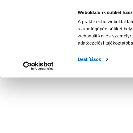
Weboldalunk sütiket hasz
A praktiker.hu weboldal lá
számítógépén sütiket helye
webanalitikai és személyre
adatkezelési tájékoztatób
Beállítások