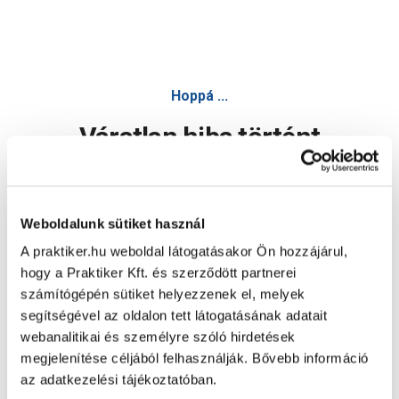
Hoppá ...
Váratlan hiba történt
Dolgozunk a hiba javításán. Egy kis türelmet kérünk.
Weboldalunk sütiket használ
A praktiker.hu weboldal látogatásakor Ön hozzájárul,
Oldal újratöltése
hogy a Praktiker Kft. és szerződött partnerei
számítógépén sütiket helyezzenek el, melyek
segítségével az oldalon tett látogatásának adatait
webanalitikai és személyre szóló hirdetések
megjelenítése céljából felhasználják. Bővebb információ
az adatkezelési tájékoztatóban.