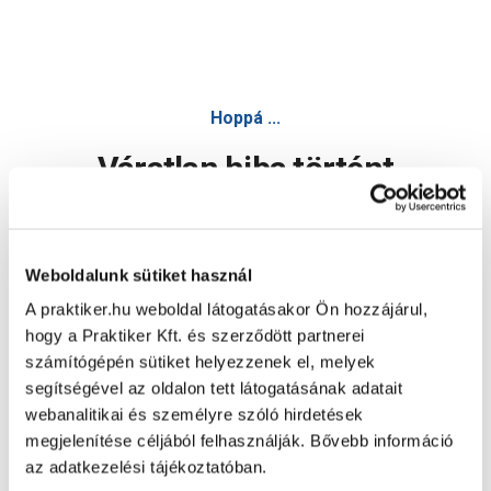
Hoppá ...
Váratlan hiba történt
Dolgozunk a hiba javításán. Egy kis türelmet kérünk.
Weboldalunk sütiket használ
A praktiker.hu weboldal látogatásakor Ön hozzájárul,
Oldal újratöltése
hogy a Praktiker Kft. és szerződött partnerei
számítógépén sütiket helyezzenek el, melyek
segítségével az oldalon tett látogatásának adatait
webanalitikai és személyre szóló hirdetések
megjelenítése céljából felhasználják. Bővebb információ
az adatkezelési tájékoztatóban.