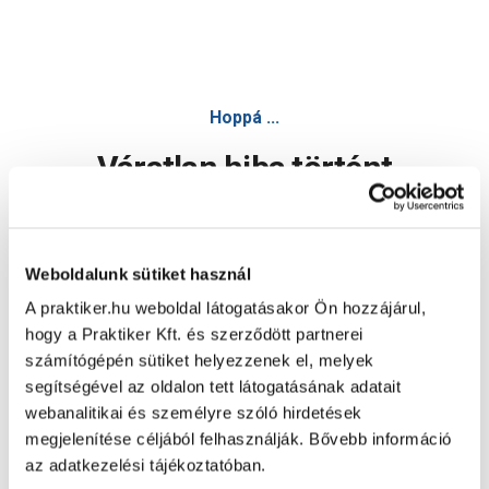
Hoppá ...
Váratlan hiba történt
Dolgozunk a hiba javításán. Egy kis türelmet kérünk.
Weboldalunk sütiket használ
A praktiker.hu weboldal látogatásakor Ön hozzájárul,
Oldal újratöltése
hogy a Praktiker Kft. és szerződött partnerei
számítógépén sütiket helyezzenek el, melyek
segítségével az oldalon tett látogatásának adatait
webanalitikai és személyre szóló hirdetések
megjelenítése céljából felhasználják. Bővebb információ
az adatkezelési tájékoztatóban.