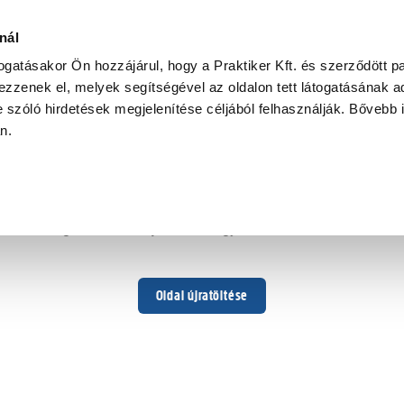
nál
togatásakor Ön hozzájárul, hogy a Praktiker Kft. és szerződött pa
zzenek el, melyek segítségével az oldalon tett látogatásának ad
 szóló hirdetések megjelenítése céljából felhasználják. Bővebb 
Hoppá ...
an.
Váratlan hiba történt
Dolgozunk a hiba javításán. Egy kis türelmet kérünk.
Oldal újratöltése