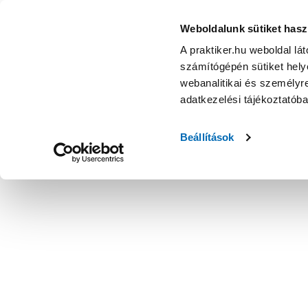
Weboldalunk sütiket hasz
A praktiker.hu weboldal lá
számítógépén sütiket helye
webanalitikai és személyre
adatkezelési tájékoztatób
Beállítások