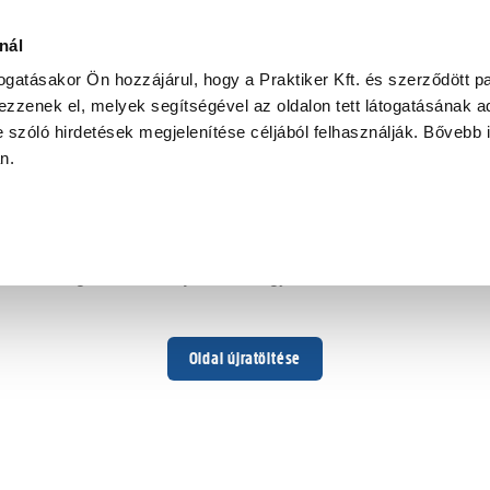
nál
togatásakor Ön hozzájárul, hogy a Praktiker Kft. és szerződött pa
zzenek el, melyek segítségével az oldalon tett látogatásának ad
 szóló hirdetések megjelenítése céljából felhasználják. Bővebb 
Hoppá ...
an.
Váratlan hiba történt
Dolgozunk a hiba javításán. Egy kis türelmet kérünk.
Oldal újratöltése