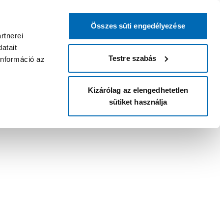
Összes süti engedélyezése
rtnerei
atait
Testre szabás
információ az
Kizárólag az elengedhetetlen
sütiket használja