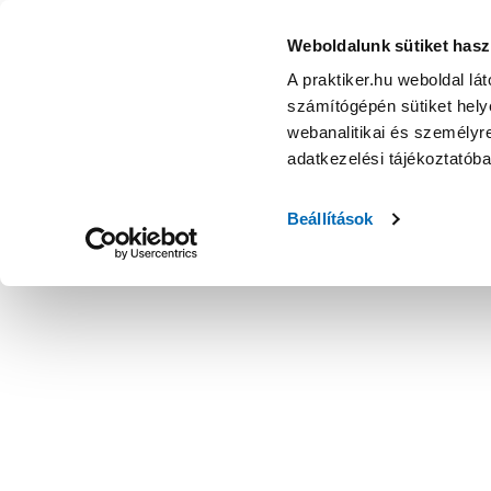
Weboldalunk sütiket hasz
A praktiker.hu weboldal lá
számítógépén sütiket helye
webanalitikai és személyre
adatkezelési tájékoztatób
Beállítások