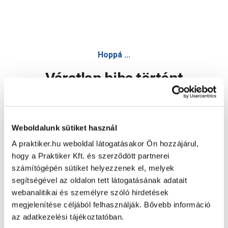
Hoppá ...
Váratlan hiba történt
Dolgozunk a hiba javításán. Egy kis türelmet kérünk.
Weboldalunk sütiket használ
A praktiker.hu weboldal látogatásakor Ön hozzájárul,
Oldal újratöltése
hogy a Praktiker Kft. és szerződött partnerei
számítógépén sütiket helyezzenek el, melyek
segítségével az oldalon tett látogatásának adatait
webanalitikai és személyre szóló hirdetések
megjelenítése céljából felhasználják. Bővebb információ
az adatkezelési tájékoztatóban.