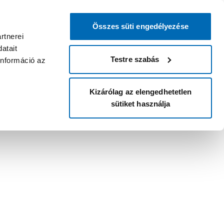
Összes süti engedélyezése
rtnerei
atait
Testre szabás
információ az
Kizárólag az elengedhetetlen
sütiket használja