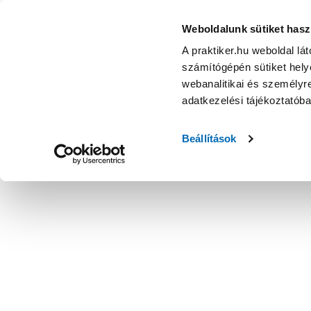
Weboldalunk sütiket hasz
A praktiker.hu weboldal lá
számítógépén sütiket helye
webanalitikai és személyre
adatkezelési tájékoztatób
Beállítások