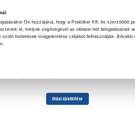
nál
togatásakor Ön hozzájárul, hogy a Praktiker Kft. és szerződött pa
zzenek el, melyek segítségével az oldalon tett látogatásának ad
 szóló hirdetések megjelenítése céljából felhasználják. Bővebb 
Hoppá ...
an.
Váratlan hiba történt
Dolgozunk a hiba javításán. Egy kis türelmet kérünk.
Oldal újratöltése