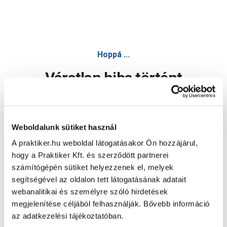
Hoppá ...
Váratlan hiba történt
Dolgozunk a hiba javításán. Egy kis türelmet kérünk.
Weboldalunk sütiket használ
A praktiker.hu weboldal látogatásakor Ön hozzájárul,
Oldal újratöltése
hogy a Praktiker Kft. és szerződött partnerei
számítógépén sütiket helyezzenek el, melyek
segítségével az oldalon tett látogatásának adatait
webanalitikai és személyre szóló hirdetések
megjelenítése céljából felhasználják. Bővebb információ
az adatkezelési tájékoztatóban.