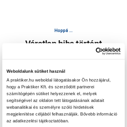
Hoppá ...
Váratlan hiba történt
Dolgozunk a hiba javításán. Egy kis türelmet kérünk.
Weboldalunk sütiket használ
A praktiker.hu weboldal látogatásakor Ön hozzájárul,
Oldal újratöltése
hogy a Praktiker Kft. és szerződött partnerei
számítógépén sütiket helyezzenek el, melyek
segítségével az oldalon tett látogatásának adatait
webanalitikai és személyre szóló hirdetések
megjelenítése céljából felhasználják. Bővebb információ
az adatkezelési tájékoztatóban.