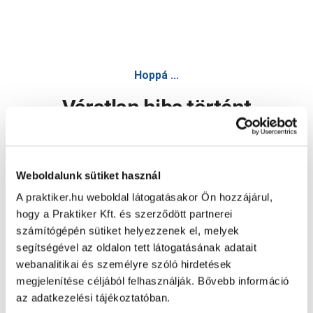
Oli műanyag cserép 25cm antracit - Virágcserép - Növényá
Hoppá ...
Váratlan hiba történt
Dolgozunk a hiba javításán. Egy kis türelmet kérünk.
Weboldalunk sütiket használ
A praktiker.hu weboldal látogatásakor Ön hozzájárul,
Oldal újratöltése
hogy a Praktiker Kft. és szerződött partnerei
számítógépén sütiket helyezzenek el, melyek
segítségével az oldalon tett látogatásának adatait
webanalitikai és személyre szóló hirdetések
megjelenítése céljából felhasználják. Bővebb információ
az adatkezelési tájékoztatóban.