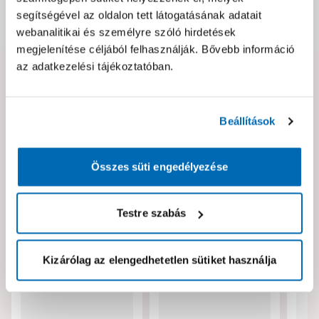
segítségével az oldalon tett látogatásának adatait
Dokumentumok, felelős személy
webanalitikai és személyre szóló hirdetések
megjelenítése céljából felhasználják. Bővebb információ
az adatkezelési tájékoztatóban.
Hibát találtál az oldalon vagy a termék leírásában?
Kérjük jelezd nekünk!
Beállítások
Neked ajánljuk!
Összes süti engedélyezése
Testre szabás
Kizárólag az elengedhetetlen sütiket használja