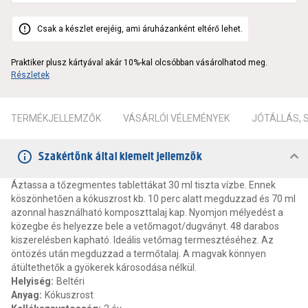
Csak a készlet erejéig, ami áruházanként eltérő lehet.
Praktiker plusz kártyával akár 10%-kal olcsóbban vásárolhatod meg.
Részletek
TERMÉKJELLEMZŐK
VÁSÁRLÓI VÉLEMÉNYEK
JÓTÁLLÁS,
Szakértőnk által kiemelt jellemzők
Áztassa a tőzegmentes tablettákat 30 ml tiszta vízbe. Ennek
köszönhetően a kókuszrost kb. 10 perc alatt megduzzad és 70 ml
azonnal használható komposzttalaj kap. Nyomjon mélyedést a
közegbe és helyezze bele a vetőmagot/dugványt. 48 darabos
kiszerelésben kapható. Ideális vetőmag termesztéséhez. Az
öntözés után megduzzad a termőtalaj. A magvak könnyen
átültethetők a gyökerek károsodása nélkül.
Helyiség
:
Beltéri
Anyag
:
Kókuszrost