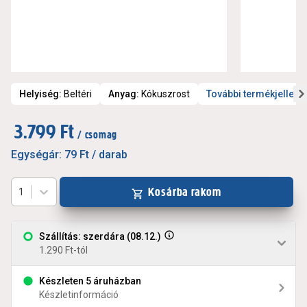
Helyiség
:
Beltéri
Anyag
:
Kókuszrost
További termékjellem
3.799 Ft
/ csomag
Egységár:
79 Ft
/ darab
Kosárba rakom
1
Szállítás: szerdára (08.12.)
1.290 Ft-tól
Készleten 5 áruházban
Készletinformáció