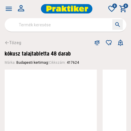
0
0
Tőzeg
kókusz talajtabletta 48 darab
Márka
:
Budapesti kertimag
|
Cikkszám
:
417624