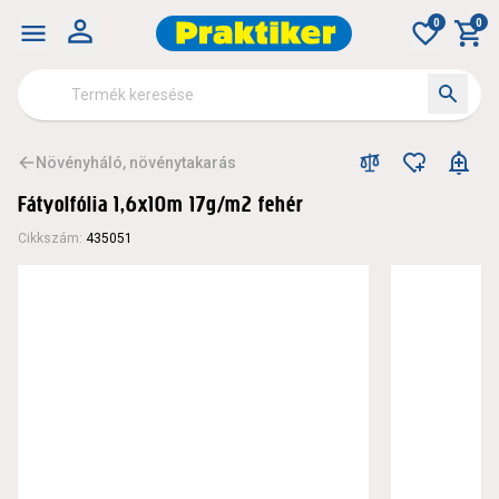
0
0
Növényháló, növénytakarás
Fátyolfólia 1,6x10m 17g/m2 fehér
Cikkszám
:
435051