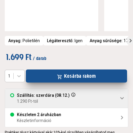
Anyag
:
Polietilén
Légáteresztő
:
Igen
Anyag sűrűsége
:
17 g
1.699 Ft
/ darab
Kosárba rakom
1
Szállítás: szerdára (08.12.)
1.290 Ft-tól
Készleten 2 áruházban
Készletinformáció
Praktiker plusz kártyával akár 10%-kal olcsóbban vásárolhatod meg.