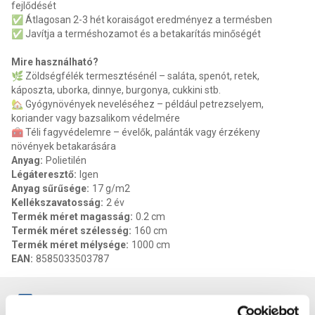
fejlődését
✅ Átlagosan 2-3 hét koraiságot eredményez a termésben
✅ Javítja a terméshozamot és a betakarítás minőségét
Mire használható?
🌿 Zöldségfélék termesztésénél – saláta, spenót, retek,
káposzta, uborka, dinnye, burgonya, cukkini stb.
🏡 Gyógynövények neveléséhez – például petrezselyem,
koriander vagy bazsalikom védelmére
🧰 Téli fagyvédelemre – évelők, palánták vagy érzékeny
növények betakarására
Anyag
:
Polietilén
Légáteresztő
:
Igen
Anyag sűrűsége
:
17 g/m2
Kellékszavatosság
:
2 év
Termék méret magasság
:
0.2 cm
Termék méret szélesség
:
160 cm
Termék méret mélysége
:
1000 cm
EAN
:
8585033503787
Vásárlói vélemények