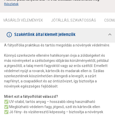
Részletek
VÁSÁRLÓI VÉLEMÉNYEK
JÓTÁLLÁS, SZAVATOSSÁG
CSOMA
Szakértőnk által kiemelt jellemzők
A fátyolfólia praktikus és tartós megoldás a növények védelmére.
Könnyű szerkezete ellenére hatékonyan óvja a zöldségeket és
más növényeket a szélsőséges időjárási körülményektől, például
a jégesőtől, a talaj menti fagyoktól vagy az erős széltől. Emellett
védelmet nyújt a rovarok, kártevők és madarak ellen is. Szálas
szerkezetének köszönhetően átengedi a levegőt, a szűrt
napfényt, a csapadékot és az öntözővizet, így biztosítja a
növények egészséges fejlődését.
Miért ezt a fátyolfóliát válaszd?
✅ UV-stabil, tartós anyag – hosszabb ideig használható
✅ Megbízható védelem fagy, jégeső, szél és kártevők ellen
✅ Jó fény- és vízáteresztő képesség – biztosítja a növények