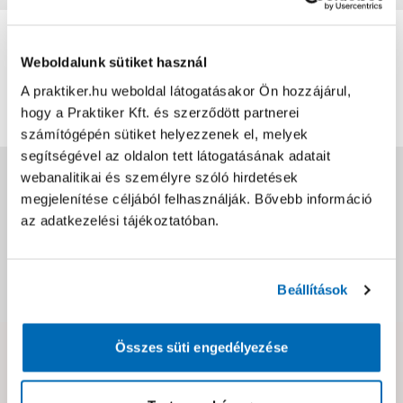
0
0
értékelés
Weboldalunk sütiket használ
A praktiker.hu weboldal látogatásakor Ön hozzájárul,
Értékelés írása
hogy a Praktiker Kft. és szerződött partnerei
számítógépén sütiket helyezzenek el, melyek
segítségével az oldalon tett látogatásának adatait
Jótállás, szavatosság
webanalitikai és személyre szóló hirdetések
megjelenítése céljából felhasználják. Bővebb információ
az adatkezelési tájékoztatóban.
Csomagolási és súly információk
Beállítások
Dokumentumok, felelős személy
Összes süti engedélyezése
Hibát találtál az oldalon vagy a termék leírásában?
Kérjük jelezd nekünk!