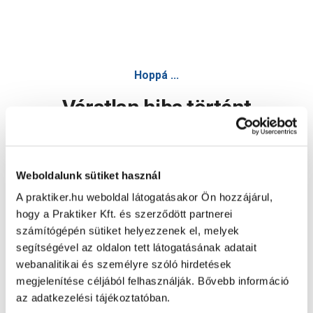
Hoppá ...
Váratlan hiba történt
Dolgozunk a hiba javításán. Egy kis türelmet kérünk.
Weboldalunk sütiket használ
A praktiker.hu weboldal látogatásakor Ön hozzájárul,
Oldal újratöltése
hogy a Praktiker Kft. és szerződött partnerei
számítógépén sütiket helyezzenek el, melyek
segítségével az oldalon tett látogatásának adatait
webanalitikai és személyre szóló hirdetések
megjelenítése céljából felhasználják. Bővebb információ
az adatkezelési tájékoztatóban.