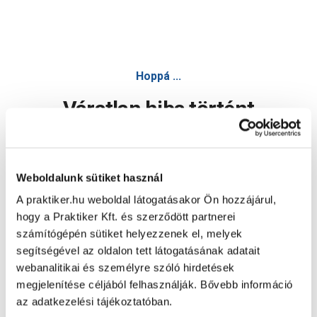
Hoppá ...
Váratlan hiba történt
Dolgozunk a hiba javításán. Egy kis türelmet kérünk.
Weboldalunk sütiket használ
A praktiker.hu weboldal látogatásakor Ön hozzájárul,
Oldal újratöltése
hogy a Praktiker Kft. és szerződött partnerei
számítógépén sütiket helyezzenek el, melyek
segítségével az oldalon tett látogatásának adatait
webanalitikai és személyre szóló hirdetések
megjelenítése céljából felhasználják. Bővebb információ
az adatkezelési tájékoztatóban.