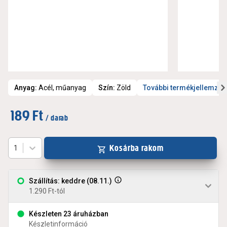
Anyag
:
Acél, műanyag
Szín
:
Zöld
További termékjellemzők
189 Ft
/ darab
Kosárba rakom
1
Szállítás: keddre (08.11.)
1.290 Ft-tól
Készleten 23 áruházban
Készletinformáció