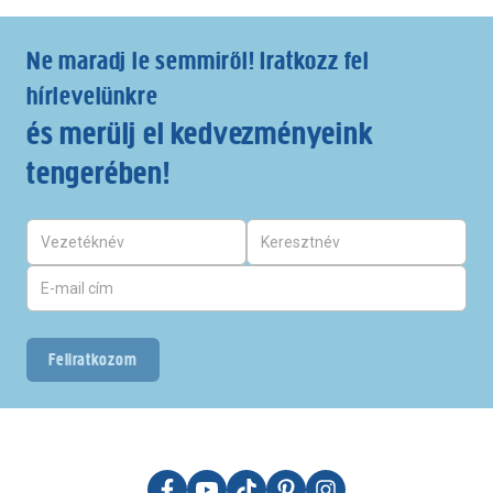
Ne maradj le semmiről! Iratkozz fel
hírlevelünkre
és merülj el kedvezményeink
tengerében!
Feliratkozom