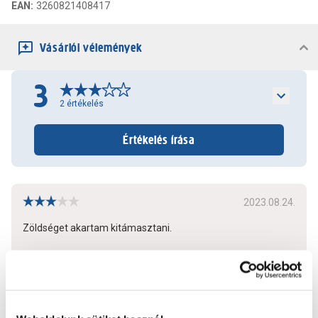
EAN
:
3260821408417
Vásárlói vélemények
3
2
értékelés
Értékelés írása
2023.08.24.
Zöldséget akartam kitámasztani.
Bővebben
1
2