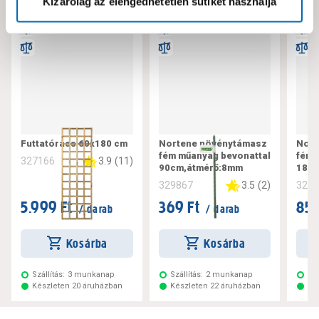
Kizárólag az elengedhetetlen sütiket használja
Futtatórács 60x180 cm
Nortene növénytámasz
Nort
fém műanyag bevonattal
fém 
3.9
(
11
)
327166
90cm,átmérő:8mm
180c
3.5
(
2
)
329867
329
5.999 Ft
369 Ft
859
/ darab
/ darab
Kosárba
Kosárba
Szállítás:
3 munkanap
Szállítás:
2 munkanap
Szá
Készleten 20 áruházban
Készleten 22 áruházban
Ké