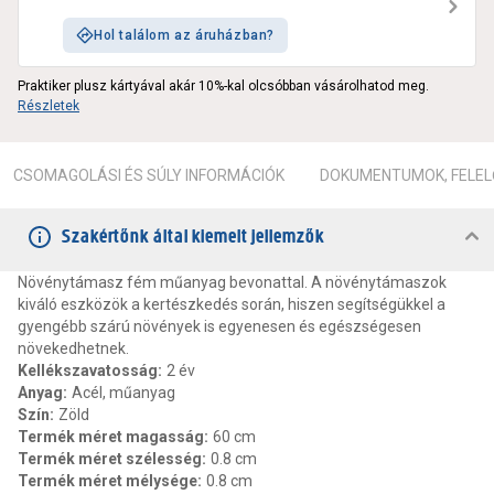
Hol találom az áruházban?
Praktiker plusz kártyával akár 10%-kal olcsóbban vásárolhatod meg.
Részletek
CSOMAGOLÁSI ÉS SÚLY INFORMÁCIÓK
DOKUMENTUMOK, FELEL
Szakértőnk által kiemelt jellemzők
Növénytámasz fém műanyag bevonattal. A növénytámaszok
kiváló eszközök a kertészkedés során, hiszen segítségükkel a
gyengébb szárú növények is egyenesen és egészségesen
növekedhetnek.
Kellékszavatosság
:
2 év
Anyag
:
Acél, műanyag
Szín
:
Zöld
Termék méret magasság
:
60 cm
Termék méret szélesség
:
0.8 cm
Termék méret mélysége
:
0.8 cm