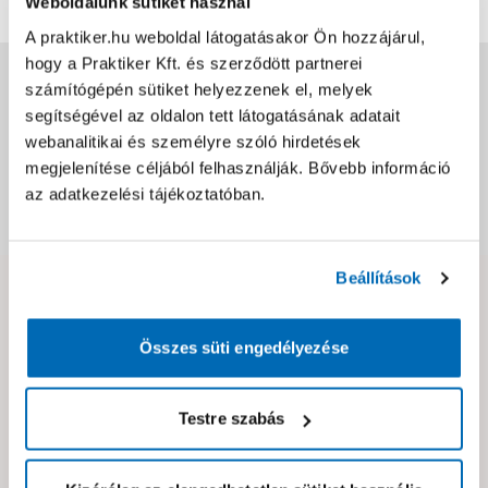
További értékelések
Weboldalunk sütiket használ
A praktiker.hu weboldal látogatásakor Ön hozzájárul,
hogy a Praktiker Kft. és szerződött partnerei
Jótállás, szavatosság
számítógépén sütiket helyezzenek el, melyek
segítségével az oldalon tett látogatásának adatait
webanalitikai és személyre szóló hirdetések
Csomagolási és súly információk
megjelenítése céljából felhasználják. Bővebb információ
az adatkezelési tájékoztatóban.
Dokumentumok, felelős személy
Beállítások
Hibát találtál az oldalon vagy a termék leírásában?
Kérjük jelezd nekünk!
Összes süti engedélyezése
Neked ajánljuk!
Testre szabás