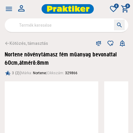
0
0
Kötözés, támasztás
Nortene növénytámasz fém műanyag bevonattal
60cm,átmérő:8mm
|
3
(2)
Márka
:
Nortene
|
Cikkszám
:
329866