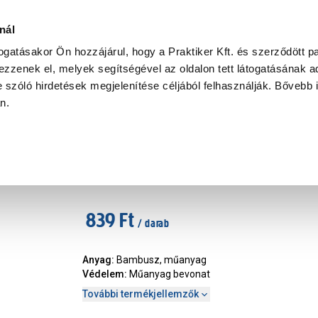
Ke
nál
togatásakor Ön hozzájárul, hogy a Praktiker Kft. és szerződött pa
zzenek el, melyek segítségével az oldalon tett látogatásának ad
Praktiker Professional
Szakiajánló
Ügyintézés és Információ
 szóló hirdetések megjelenítése céljából felhasználják. Bővebb 
an.
Nortene bambuszkaró műanya
Márka
:
Nortene
|
Cikkszám
:
329880
839 Ft
/ darab
Anyag
:
Bambusz, műanyag
Védelem
:
Műanyag bevonat
További termékjellemzők