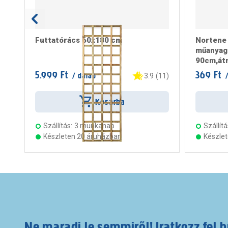
Futtatórács 60x180 cm
Nortene
műanyag 
90cm,át
5.999 Ft
369 Ft
/ darab
/
3.9
(
11
)
Kosárba
Szállítás:
3 munkanap
Szállítá
Készleten 20 áruházban
Készle
Ne maradj le semmiről! Iratkozz fel h