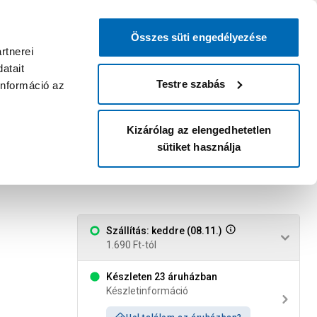
0
0
dvenc áruházam
:
Miért érdemes
Kérlek válassz
bejelentkezni?
Összes süti engedélyezése
Belépés
Listáim
Kosár
rtnerei
atait
Legyél Praktiker Plusz tag!
Áruházak és szolgáltatások
Karrier
Testre szabás
információ az
Kizárólag az elengedhetetlen
sütiket használja
g bevonattal 210cm
Szállítás: keddre (08.11.)
1.690 Ft-tól
Készleten 23 áruházban
Készletinformáció