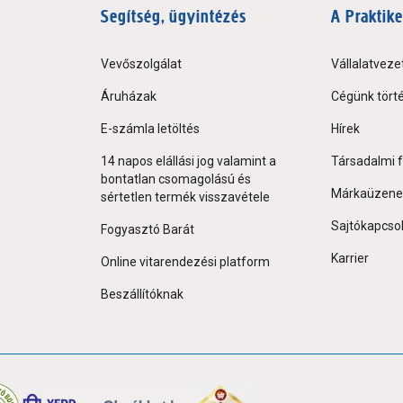
Segítség, ügyintézés
A Praktike
Vevőszolgálat
Vállalatveze
Áruházak
Cégünk tört
E-számla letöltés
Hírek
14 napos elállási jog valamint a
Társadalmi f
bontatlan csomagolású és
Márkaüzene
sértetlen termék visszavétele
Sajtókapcso
Fogyasztó Barát
Karrier
Online vitarendezési platform
Beszállítóknak