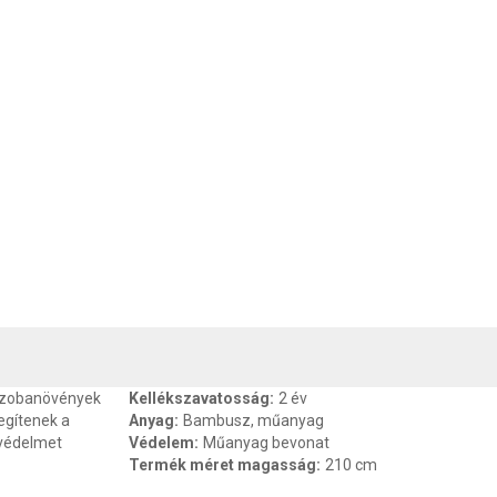
, SZAVATOSSÁG
CSOMAGOLÁSI ÉS SÚLY INFORMÁCIÓK
DOKU
 szobanövények
Kellékszavatosság
:
2 év
egítenek a
Anyag
:
Bambusz, műanyag
védelmet
Védelem
:
Műanyag bevonat
Termék méret magasság
:
210 cm