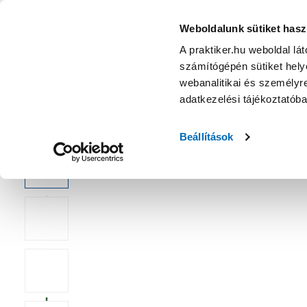
KATEGÓRIÁK
Weboldalunk sütiket hasz
A praktiker.hu weboldal lá
számítógépén sütiket helye
Ajánlatok
Márkanagykövet
Nyereményjáték
webanalitikai és személyre
adatkezelési tájékoztatób
Kezdőoldal
Kert
Növényápolás
Kötözés, támasztás
Beállítások