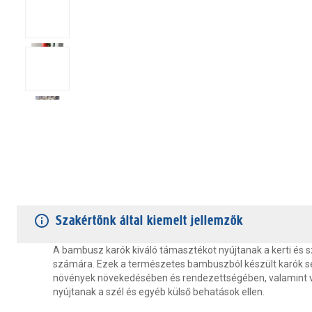
TERMÉKJELLEMZŐK
VÁSÁRLÓI VÉLEMÉNYEK
JÓTÁLLÁS
Szakértőnk által kiemelt jellemzők
A bambusz karók kiváló támasztékot nyújtanak a kerti és
számára. Ezek a természetes bambuszból készült karók s
növények növekedésében és rendezettségében, valamint 
nyújtanak a szél és egyéb külső behatások ellen.