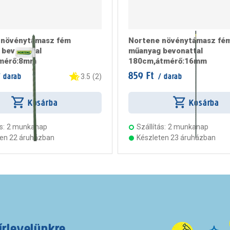
 növénytámasz fém
Nortene növénytámasz fé
bevonattal
műanyag bevonattal
mérő:8mm
180cm,átmérő:16mm
859 Ft
 darab
/ darab
3.5
(
2
)
Kosárba
Kosárba
s:
2 munkanap
Szállítás:
2 munkanap
ten 22 áruházban
Készleten 23 áruházban
írlevelünkre