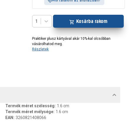
Hol találom az áruházban?
Kosárba rakom
1
Praktiker plusz kártyával akár 10%-kal olcsóbban
vásárolhatod meg.
Részletek
MENTUMOK, FELELŐS SZEMÉLY
Termék méret szélesség
:
1.6 cm
Termék méret mélysége
:
1.6 cm
EAN
:
3260821408066