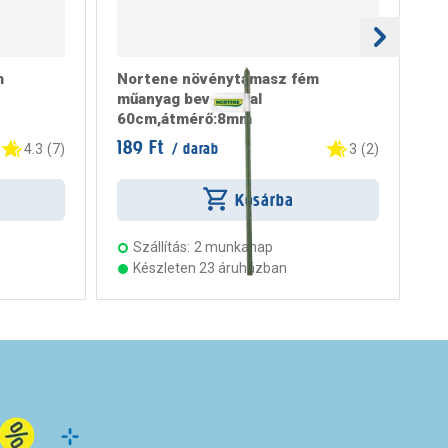
m
Nortene növénytámasz fém
na
műanyag bevonattal
60
60cm,átmérő:8mm
189 Ft
1.
/ darab
4.3
(
7
)
3
(
2
)
Kosárba
Szállítás:
2 munkanap
Készleten 23 áruházban