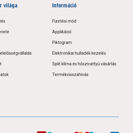
r világa
Információ
tés
Fizetési mód
énete
Applikáció
Piktogram
elelősségvállalás
Elektronikai hulladék kezelés
t
Split klíma és hőszivattyú vásárlás
latok
Termékvisszahívás