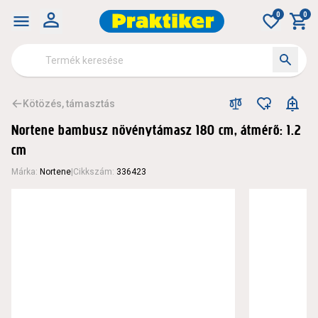
0
0
Kötözés, támasztás
Nortene bambusz növénytámasz 180 cm, átmérő: 1.2
cm
Márka
:
Nortene
|
Cikkszám
:
336423