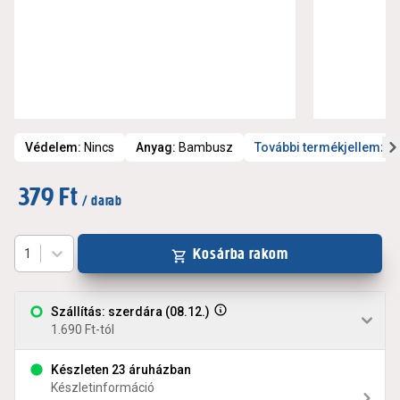
Védelem
:
Nincs
Anyag
:
Bambusz
További termékjellemző
379 Ft
/ darab
Kosárba rakom
1
Szállítás: szerdára (08.12.)
1.690 Ft-tól
Készleten 23 áruházban
Készletinformáció