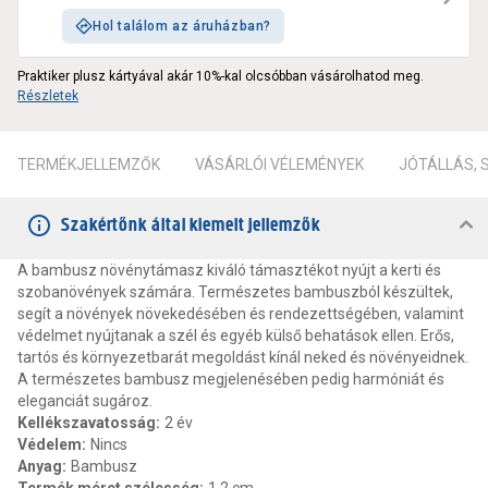
Hol találom az áruházban?
Praktiker plusz kártyával akár 10%-kal olcsóbban vásárolhatod meg.
Részletek
TERMÉKJELLEMZŐK
VÁSÁRLÓI VÉLEMÉNYEK
JÓTÁLLÁS,
Szakértőnk által kiemelt jellemzők
A bambusz növénytámasz kiváló támasztékot nyújt a kerti és
szobanövények számára. Természetes bambuszból készültek,
segít a növények növekedésében és rendezettségében, valamint
védelmet nyújtanak a szél és egyéb külső behatások ellen. Erős,
tartós és környezetbarát megoldást kínál neked és növényeidnek.
A természetes bambusz megjelenésében pedig harmóniát és
eleganciát sugároz.
Kellékszavatosság
:
2 év
Védelem
:
Nincs
Anyag
:
Bambusz