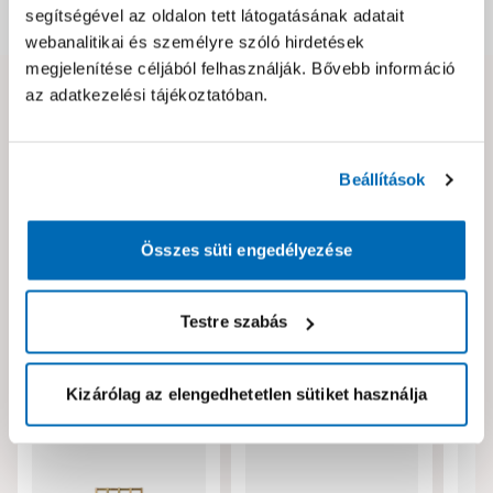
segítségével az oldalon tett látogatásának adatait
Dokumentumok, felelős személy
webanalitikai és személyre szóló hirdetések
megjelenítése céljából felhasználják. Bővebb információ
az adatkezelési tájékoztatóban.
Hibát találtál az oldalon vagy a termék leírásában?
Kérjük jelezd nekünk!
Beállítások
Neked ajánljuk!
Összes süti engedélyezése
Testre szabás
Kizárólag az elengedhetetlen sütiket használja