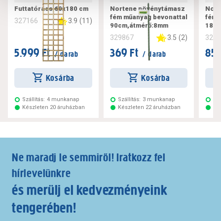
Futtatórács 60x180 cm
Nortene növénytámasz
Nort
fém műanyag bevonattal
fém 
3.9
(
11
)
327166
90cm,átmérő:8mm
180c
3.5
(
2
)
329867
329
5.999 Ft
369 Ft
859
/ darab
/ darab
Kosárba
Kosárba
Szállítás:
4 munkanap
Szállítás:
3 munkanap
Szá
Készleten 20 áruházban
Készleten 22 áruházban
Ké
Ne maradj le semmiről! Iratkozz fel
hírlevelünkre
és merülj el kedvezményeink
tengerében!