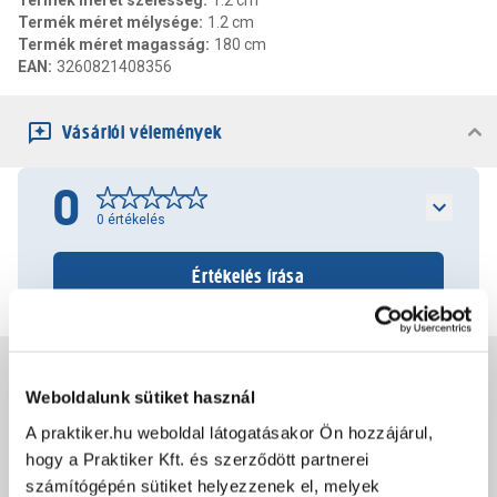
Termék méret szélesség
:
1.2 cm
Termék méret mélysége
:
1.2 cm
Termék méret magasság
:
180 cm
EAN
:
3260821408356
Vásárlói vélemények
0
0
értékelés
Értékelés írása
Jótállás, szavatosság
Weboldalunk sütiket használ
A praktiker.hu weboldal látogatásakor Ön hozzájárul,
Csomagolási és súly információk
hogy a Praktiker Kft. és szerződött partnerei
számítógépén sütiket helyezzenek el, melyek