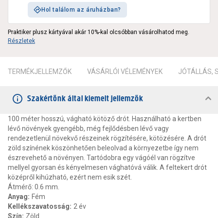
Hol találom az áruházban?
Praktiker plusz kártyával akár 10%-kal olcsóbban vásárolhatod meg.
Részletek
TERMÉKJELLEMZŐK
VÁSÁRLÓI VÉLEMÉNYEK
JÓTÁLLÁS,
Szakértőnk által kiemelt jellemzők
100 méter hosszú, vágható kötöző drót. Használható a kertben
lévő növények gyengébb, még fejlődésben lévő vagy
rendezetlenül növekvő részeinek rögzítésére, kötözésére. A drót
zöld színének köszönhetően beleolvad a környezetbe így nem
észrevehető a növényen. Tartódobra egy vágóél van rögzítve
mellyel gyorsan és kényelmesen vághatóvá válik. A feltekert drót
középről kihúzható, ezért nem esik szét.
Átmérő: 0.6 mm.
Anyag
:
Fém
Kellékszavatosság
:
2 év
Szín
:
Zöld