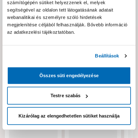
számítógépén sütiket helyezzenek el, melyek
segítségével az oldalon tett látogatásának adatait
Dokumentumok, felelős személy
webanalitikai és személyre szóló hirdetések
megjelenítése céljából felhasználják. Bővebb információ
az adatkezelési tájékoztatóban.
Hibát találtál az oldalon vagy a termék leírásában?
Kérjük jelezd nekünk!
Beállítások
Neked ajánljuk!
Összes süti engedélyezése
Testre szabás
Kizárólag az elengedhetetlen sütiket használja