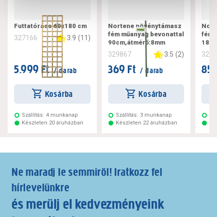
Futtatórács 60x180 cm
Nortene növénytámasz
Nort
fém műanyag bevonattal
fém 
3.9
(
11
)
327166
90cm,átmérő:8mm
180c
3.5
(
2
)
329867
329
5.999 Ft
369 Ft
859
/ darab
/ darab
Kosárba
Kosárba
Szállítás:
4 munkanap
Szállítás:
3 munkanap
Szá
Készleten 20 áruházban
Készleten 22 áruházban
Ké
Ne maradj le semmiről! Iratkozz fel
hírlevelünkre
és merülj el kedvezményeink