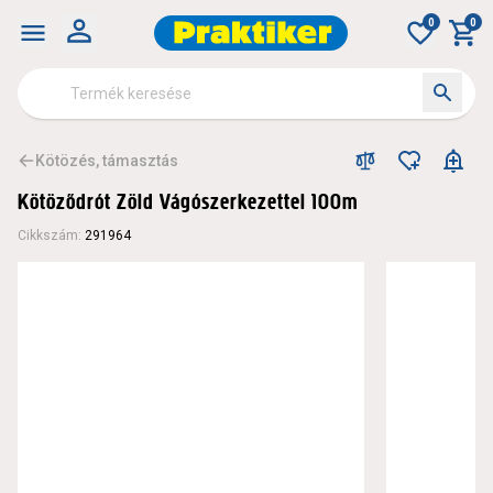
0
0
Kötözés, támasztás
Kötöződrót Zöld Vágószerkezettel 100m
Cikkszám
:
291964