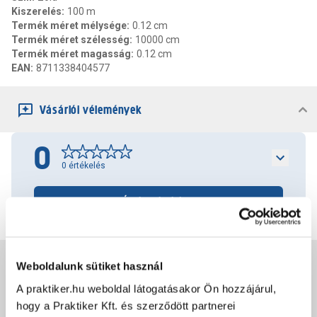
Kiszerelés
:
100 m
Termék méret mélysége
:
0.12 cm
Termék méret szélesség
:
10000 cm
Termék méret magasság
:
0.12 cm
EAN
:
8711338404577
Vásárlói vélemények
0
0
értékelés
Értékelés írása
Jótállás, szavatosság
Weboldalunk sütiket használ
A praktiker.hu weboldal látogatásakor Ön hozzájárul,
hogy a Praktiker Kft. és szerződött partnerei
Csomagolási és súly információk