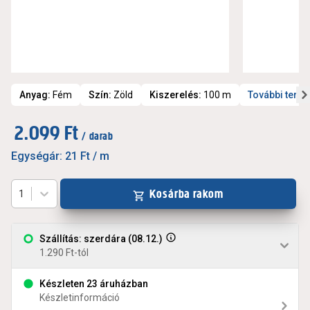
Anyag
:
Fém
Szín
:
Zöld
Kiszerelés
:
100 m
További term
2.099 Ft
/ darab
Egységár:
21 Ft
/ m
Kosárba rakom
1
Szállítás: szerdára (08.12.)
1.290 Ft-tól
Készleten 23 áruházban
Készletinformáció