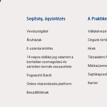
Segítség, ügyintézés
A Praktike
Vevőszolgálat
Vállalatveze
Áruházak
Cégünk tört
E-számla letöltés
Hírek
14 napos elállási jog valamint a
Társadalmi f
bontatlan csomagolású és
Márkaüzene
sértetlen termék visszavétele
Sajtókapcso
Fogyasztó Barát
Karrier
Online vitarendezési platform
Beszállítóknak