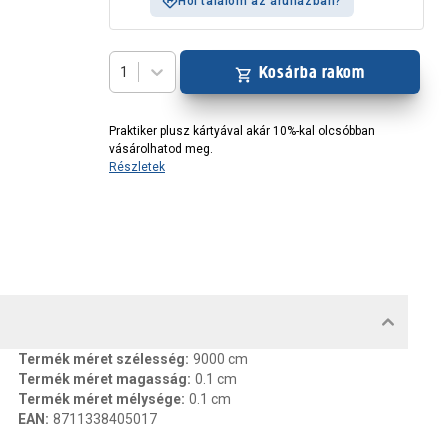
Hol találom az áruházban?
Kosárba rakom
1
Praktiker plusz kártyával akár 10%-kal olcsóbban
vásárolhatod meg.
Részletek
MENTUMOK, FELELŐS SZEMÉLY
Termék méret szélesség
:
9000 cm
Termék méret magasság
:
0.1 cm
Termék méret mélysége
:
0.1 cm
EAN
:
8711338405017