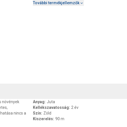
További termékjellemzők
, SZAVATOSSÁG
CSOMAGOLÁSI ÉS SÚLY INFORMÁCIÓK
DOKU
os növények
Anyag
:
Juta
tes,
Kellékszavatosság
:
2 év
 hatása nincs a
Szín
:
Zöld
Kiszerelés
:
90 m