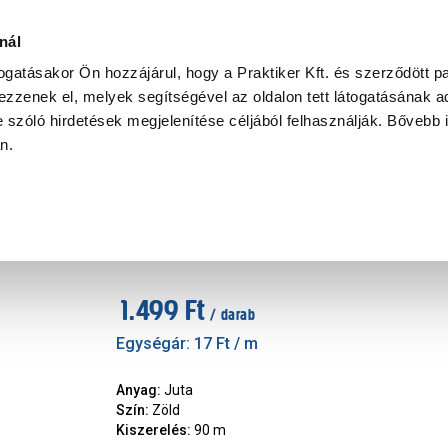
Ke
nál
togatásakor Ön hozzájárul, hogy a Praktiker Kft. és szerződött pa
zzenek el, melyek segítségével az oldalon tett látogatásának ad
Praktiker Professional
Szakiajánló
Ügyintézés és Információ
 szóló hirdetések megjelenítése céljából felhasználják. Bővebb 
an.
Kötöző Juta 90m
Cikkszám
:
291983
1.499 Ft
/ darab
Egységár:
17 Ft
/ m
Anyag
:
Juta
Szín
:
Zöld
Kiszerelés
:
90 m