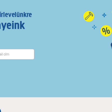
írlevelünkre
nyeink