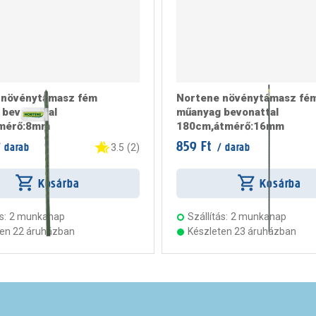
 növénytámasz fém
Nortene növénytámasz fé
bevonattal
műanyag bevonattal
mérő:8mm
180cm,átmérő:16mm
859 Ft
 darab
/ darab
3.5
(
2
)
Kosárba
Kosárba
s:
2 munkanap
Szállítás:
2 munkanap
ten 22 áruházban
Készleten 23 áruházban