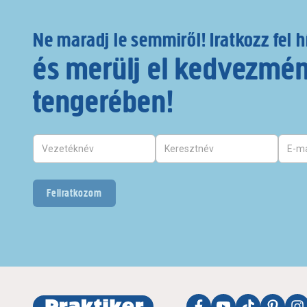
Ne maradj le semmiről! Iratkozz fel h
és merülj el kedvezmé
tengerében!
Feliratkozom