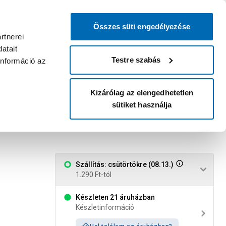
0
0
dvenc áruházam
:
Miért érdemes
Kérlek válassz
bejelentkezni?
Összes süti engedélyezése
Belépés
Listáim
Kosár
rtnerei
atait
Legyél Praktiker Plusz tag!
Áruházak és szolgáltatások
Karrier
Testre szabás
információ az
Kizárólag az elengedhetetlen
sütiket használja
Szállítás: csütörtökre (08.13.)
1.290 Ft-tól
Készleten 21 áruházban
Készletinformáció