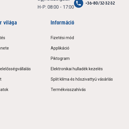
+36-80/32-32-32
H-P: 08:00 - 17:00
r világa
Információ
tés
Fizetési mód
énete
Applikáció
Piktogram
elelősségvállalás
Elektronikai hulladék kezelés
t
Split klíma és hőszivattyú vásárlás
latok
Termékvisszahívás