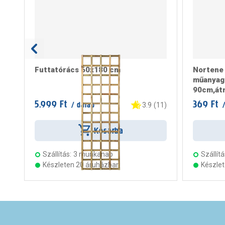
Futtatórács 60x180 cm
Nortene
műanyag 
90cm,át
5.999 Ft
369 Ft
/ darab
/
3.9
(
11
)
Kosárba
Szállítás:
3 munkanap
Szállítá
Készleten 20 áruházban
Készle