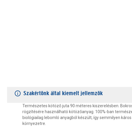
TERMÉKJELLEMZŐK
VÁSÁRLÓI VÉLEMÉNYEK
JÓTÁLLÁS
Szakértőnk által kiemelt jellemzők
Természetes kötöző juta 90 méteres kiszerelésben. Bokr
rögzítésére használható kötözőanyag. 100%-ban természe
biológiailag lebomló anyagból készült, így semmilyen káros
környezetre.