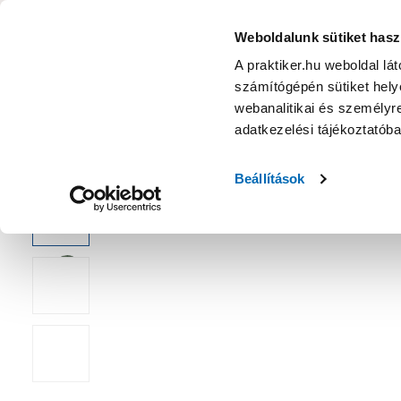
KATEGÓRIÁK
Weboldalunk sütiket hasz
A praktiker.hu weboldal lá
számítógépén sütiket helye
Ajánlatok
Márkanagykövet
Nyereményjáték
webanalitikai és személyre
adatkezelési tájékoztatób
Kezdőoldal
Kert
Növényápolás
Kötözés, támasztás
Beállítások