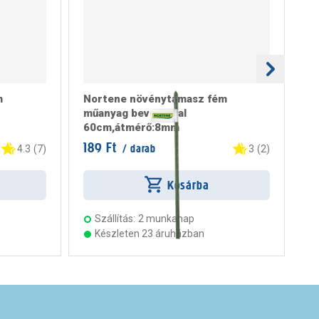
m
Nortene növénytámasz fém
na
műanyag bevonattal
60
60cm,átmérő:8mm
189 Ft
1.
/ darab
4.3
(
7
)
3
(
2
)
Kosárba
Szállítás:
2 munkanap
Készleten 23 áruházban