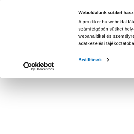
Weboldalunk sütiket hasz
A praktiker.hu weboldal lá
számítógépén sütiket helye
webanalitikai és személyre
adatkezelési tájékoztatób
Beállítások