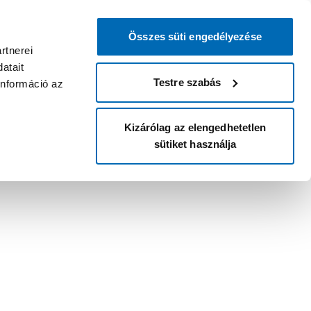
Összes süti engedélyezése
rtnerei
atait
Testre szabás
információ az
Kizárólag az elengedhetetlen
sütiket használja