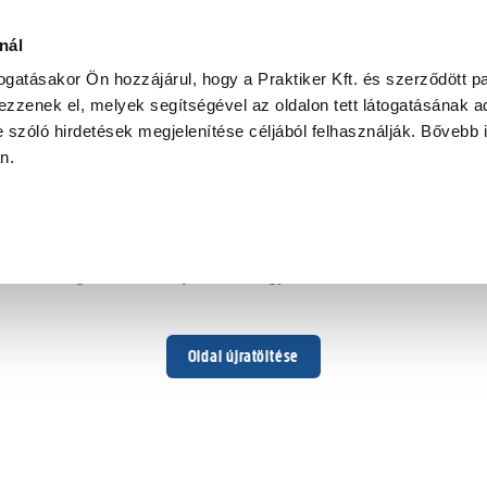
nál
togatásakor Ön hozzájárul, hogy a Praktiker Kft. és szerződött pa
zzenek el, melyek segítségével az oldalon tett látogatásának ad
 szóló hirdetések megjelenítése céljából felhasználják. Bővebb 
Hoppá ...
an.
Váratlan hiba történt
Dolgozunk a hiba javításán. Egy kis türelmet kérünk.
Oldal újratöltése