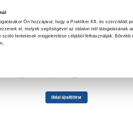
nál
togatásakor Ön hozzájárul, hogy a Praktiker Kft. és szerződött pa
zzenek el, melyek segítségével az oldalon tett látogatásának ad
 szóló hirdetések megjelenítése céljából felhasználják. Bővebb 
Hoppá ...
an.
Váratlan hiba történt
Dolgozunk a hiba javításán. Egy kis türelmet kérünk.
Oldal újratöltése