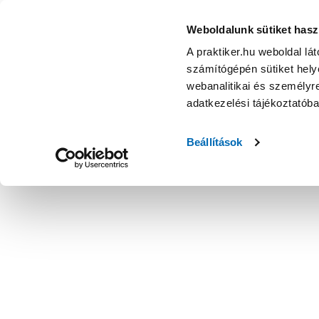
Weboldalunk sütiket hasz
A praktiker.hu weboldal lá
számítógépén sütiket helye
webanalitikai és személyre
adatkezelési tájékoztatób
Beállítások