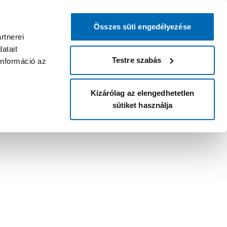
Összes süti engedélyezése
rtnerei
atait
Testre szabás
információ az
Kizárólag az elengedhetetlen
sütiket használja