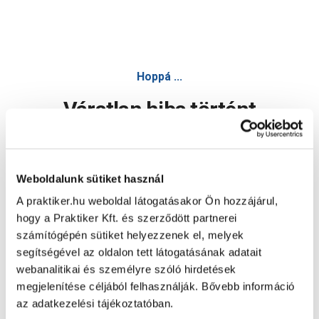
Hoppá ...
Váratlan hiba történt
Dolgozunk a hiba javításán. Egy kis türelmet kérünk.
Weboldalunk sütiket használ
A praktiker.hu weboldal látogatásakor Ön hozzájárul,
Oldal újratöltése
hogy a Praktiker Kft. és szerződött partnerei
számítógépén sütiket helyezzenek el, melyek
segítségével az oldalon tett látogatásának adatait
webanalitikai és személyre szóló hirdetések
megjelenítése céljából felhasználják. Bővebb információ
az adatkezelési tájékoztatóban.