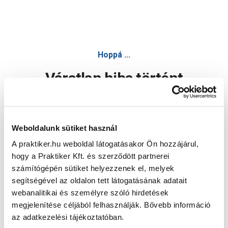
Hoppá ...
Váratlan hiba történt
Dolgozunk a hiba javításán. Egy kis türelmet kérünk.
Weboldalunk sütiket használ
A praktiker.hu weboldal látogatásakor Ön hozzájárul,
Oldal újratöltése
hogy a Praktiker Kft. és szerződött partnerei
számítógépén sütiket helyezzenek el, melyek
segítségével az oldalon tett látogatásának adatait
webanalitikai és személyre szóló hirdetések
megjelenítése céljából felhasználják. Bővebb információ
az adatkezelési tájékoztatóban.