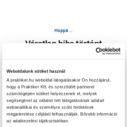
Hoppá ...
Váratlan hiba történt
Dolgozunk a hiba javításán. Egy kis türelmet kérünk.
Weboldalunk sütiket használ
A praktiker.hu weboldal látogatásakor Ön hozzájárul,
Oldal újratöltése
hogy a Praktiker Kft. és szerződött partnerei
számítógépén sütiket helyezzenek el, melyek
segítségével az oldalon tett látogatásának adatait
webanalitikai és személyre szóló hirdetések
megjelenítése céljából felhasználják. Bővebb információ
az adatkezelési tájékoztatóban.