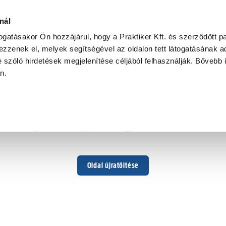
nál
togatásakor Ön hozzájárul, hogy a Praktiker Kft. és szerződött pa
zzenek el, melyek segítségével az oldalon tett látogatásának ad
 szóló hirdetések megjelenítése céljából felhasználják. Bővebb 
Hoppá ...
an.
Váratlan hiba történt
Dolgozunk a hiba javításán. Egy kis türelmet kérünk.
Oldal újratöltése