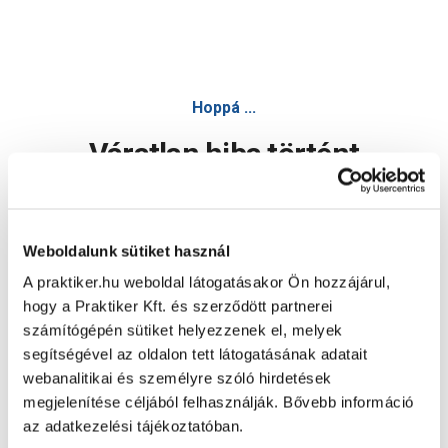
Hoppá ...
Váratlan hiba történt
Dolgozunk a hiba javításán. Egy kis türelmet kérünk.
Weboldalunk sütiket használ
A praktiker.hu weboldal látogatásakor Ön hozzájárul,
Oldal újratöltése
hogy a Praktiker Kft. és szerződött partnerei
számítógépén sütiket helyezzenek el, melyek
segítségével az oldalon tett látogatásának adatait
webanalitikai és személyre szóló hirdetések
megjelenítése céljából felhasználják. Bővebb információ
az adatkezelési tájékoztatóban.