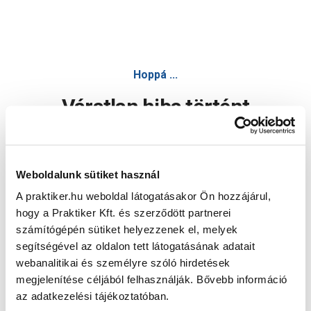
Hoppá ...
Váratlan hiba történt
Dolgozunk a hiba javításán. Egy kis türelmet kérünk.
Weboldalunk sütiket használ
A praktiker.hu weboldal látogatásakor Ön hozzájárul,
Oldal újratöltése
hogy a Praktiker Kft. és szerződött partnerei
számítógépén sütiket helyezzenek el, melyek
segítségével az oldalon tett látogatásának adatait
webanalitikai és személyre szóló hirdetések
megjelenítése céljából felhasználják. Bővebb információ
az adatkezelési tájékoztatóban.