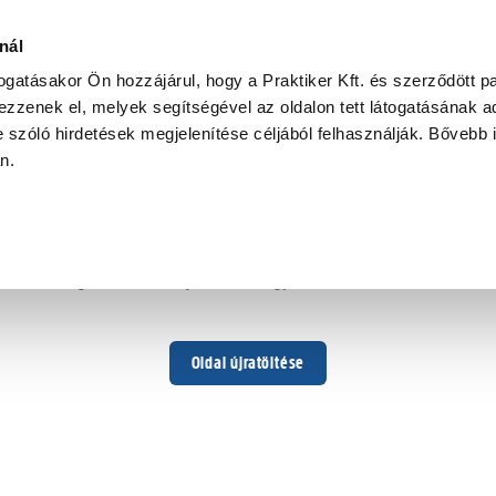
nál
togatásakor Ön hozzájárul, hogy a Praktiker Kft. és szerződött pa
zzenek el, melyek segítségével az oldalon tett látogatásának ad
 szóló hirdetések megjelenítése céljából felhasználják. Bővebb 
Hoppá ...
an.
Váratlan hiba történt
Dolgozunk a hiba javításán. Egy kis türelmet kérünk.
Oldal újratöltése