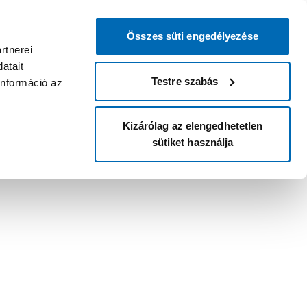
Összes süti engedélyezése
rtnerei
atait
Testre szabás
információ az
Kizárólag az elengedhetetlen
sütiket használja