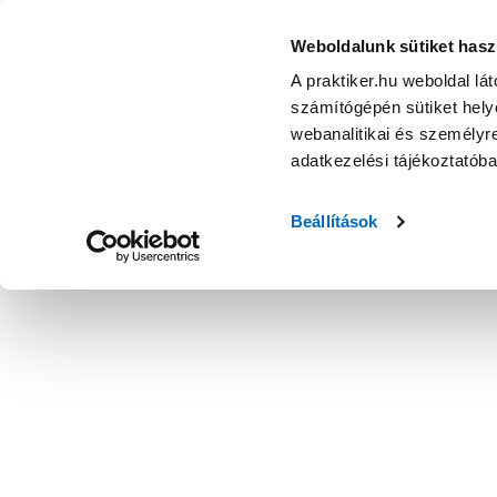
Weboldalunk sütiket hasz
A praktiker.hu weboldal lá
számítógépén sütiket helye
webanalitikai és személyre
adatkezelési tájékoztatób
Beállítások