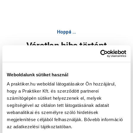
Hoppá ...
Váratlan hiba történt
Dolgozunk a hiba javításán. Egy kis türelmet kérünk.
Weboldalunk sütiket használ
A praktiker.hu weboldal látogatásakor Ön hozzájárul,
Oldal újratöltése
hogy a Praktiker Kft. és szerződött partnerei
számítógépén sütiket helyezzenek el, melyek
segítségével az oldalon tett látogatásának adatait
webanalitikai és személyre szóló hirdetések
megjelenítése céljából felhasználják. Bővebb információ
az adatkezelési tájékoztatóban.