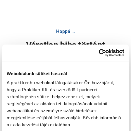
Hoppá ...
Váratlan hiba történt
Dolgozunk a hiba javításán. Egy kis türelmet kérünk.
Weboldalunk sütiket használ
A praktiker.hu weboldal látogatásakor Ön hozzájárul,
Oldal újratöltése
hogy a Praktiker Kft. és szerződött partnerei
számítógépén sütiket helyezzenek el, melyek
segítségével az oldalon tett látogatásának adatait
webanalitikai és személyre szóló hirdetések
megjelenítése céljából felhasználják. Bővebb információ
az adatkezelési tájékoztatóban.