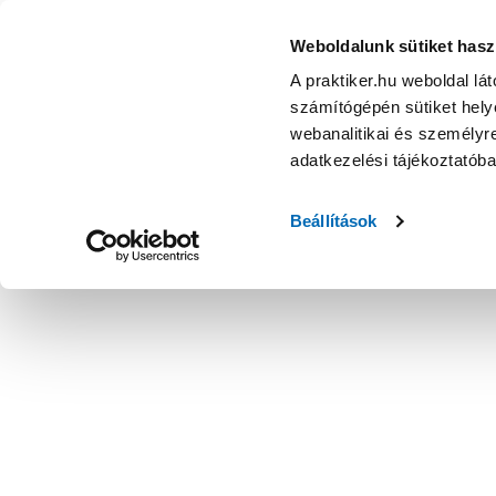
Nortene vimet lop szintetikus nádfonat 1,5x3m antracit te
Weboldalunk sütiket hasz
A praktiker.hu weboldal lá
számítógépén sütiket helye
webanalitikai és személyre
adatkezelési tájékoztatób
Beállítások