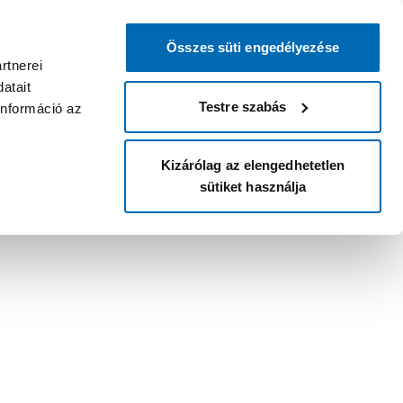
Összes süti engedélyezése
rtnerei
atait
Testre szabás
információ az
Kizárólag az elengedhetetlen
sütiket használja