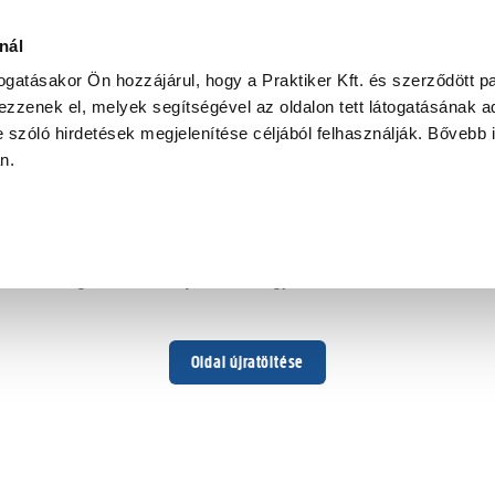
rmészetes
nál
togatásakor Ön hozzájárul, hogy a Praktiker Kft. és szerződött pa
zzenek el, melyek segítségével az oldalon tett látogatásának ad
 szóló hirdetések megjelenítése céljából felhasználják. Bővebb 
Hoppá ...
an.
Váratlan hiba történt
Dolgozunk a hiba javításán. Egy kis türelmet kérünk.
Oldal újratöltése