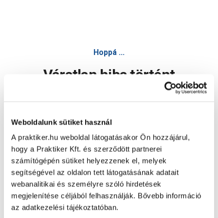
Hoppá ...
Váratlan hiba történt
Dolgozunk a hiba javításán. Egy kis türelmet kérünk.
Weboldalunk sütiket használ
A praktiker.hu weboldal látogatásakor Ön hozzájárul,
Oldal újratöltése
hogy a Praktiker Kft. és szerződött partnerei
számítógépén sütiket helyezzenek el, melyek
segítségével az oldalon tett látogatásának adatait
webanalitikai és személyre szóló hirdetések
megjelenítése céljából felhasználják. Bővebb információ
az adatkezelési tájékoztatóban.