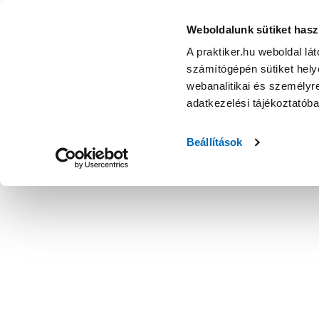
Weboldalunk sütiket hasz
A praktiker.hu weboldal lá
számítógépén sütiket helye
webanalitikai és személyre
adatkezelési tájékoztatób
Beállítások