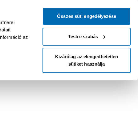
Összes süti engedélyezése
rtnerei
atait
Testre szabás
információ az
Kizárólag az elengedhetetlen
sütiket használja