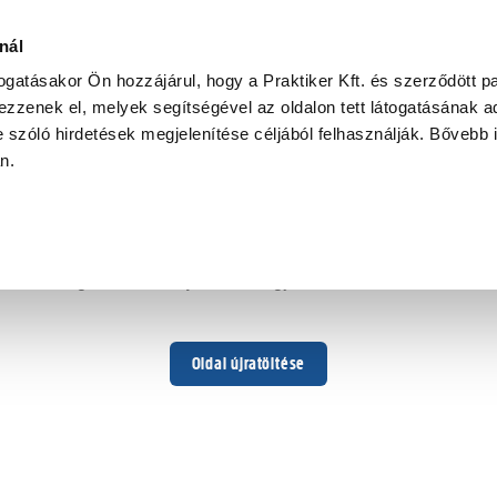
nál
togatásakor Ön hozzájárul, hogy a Praktiker Kft. és szerződött pa
zzenek el, melyek segítségével az oldalon tett látogatásának ad
 szóló hirdetések megjelenítése céljából felhasználják. Bővebb 
Hoppá ...
an.
Váratlan hiba történt
Dolgozunk a hiba javításán. Egy kis türelmet kérünk.
Oldal újratöltése