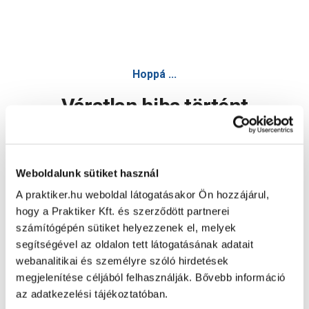
Hoppá ...
Váratlan hiba történt
Dolgozunk a hiba javításán. Egy kis türelmet kérünk.
Weboldalunk sütiket használ
A praktiker.hu weboldal látogatásakor Ön hozzájárul,
Oldal újratöltése
hogy a Praktiker Kft. és szerződött partnerei
számítógépén sütiket helyezzenek el, melyek
segítségével az oldalon tett látogatásának adatait
webanalitikai és személyre szóló hirdetések
megjelenítése céljából felhasználják. Bővebb információ
az adatkezelési tájékoztatóban.