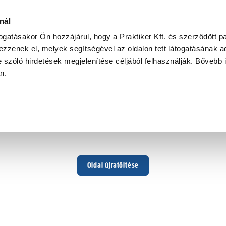
nál
togatásakor Ön hozzájárul, hogy a Praktiker Kft. és szerződött pa
zzenek el, melyek segítségével az oldalon tett látogatásának ad
 szóló hirdetések megjelenítése céljából felhasználják. Bővebb 
Hoppá ...
an.
Váratlan hiba történt
Dolgozunk a hiba javításán. Egy kis türelmet kérünk.
Oldal újratöltése