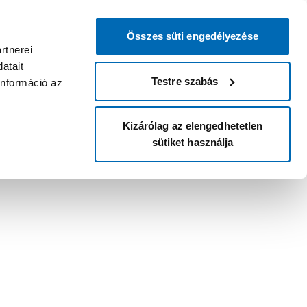
Összes süti engedélyezése
rtnerei
atait
Testre szabás
információ az
Kizárólag az elengedhetetlen
sütiket használja