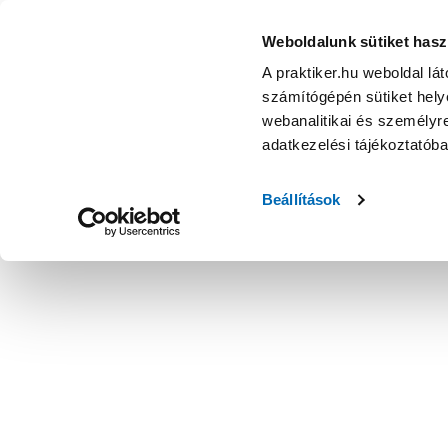
Weboldalunk sütiket hasz
A praktiker.hu weboldal lá
számítógépén sütiket helye
webanalitikai és személyre
adatkezelési tájékoztatób
Beállítások