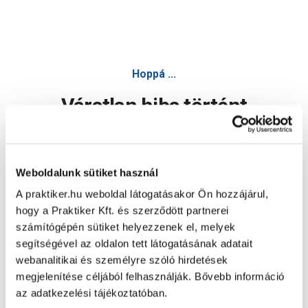
Hoppá ...
Váratlan hiba történt
Dolgozunk a hiba javításán. Egy kis türelmet kérünk.
Weboldalunk sütiket használ
A praktiker.hu weboldal látogatásakor Ön hozzájárul,
Oldal újratöltése
hogy a Praktiker Kft. és szerződött partnerei
számítógépén sütiket helyezzenek el, melyek
segítségével az oldalon tett látogatásának adatait
webanalitikai és személyre szóló hirdetések
megjelenítése céljából felhasználják. Bővebb információ
az adatkezelési tájékoztatóban.